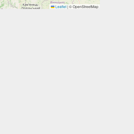
Leaflet
|
© OpenStreetMap