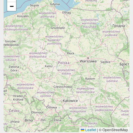
−
Leaflet
|
© OpenStreetMap