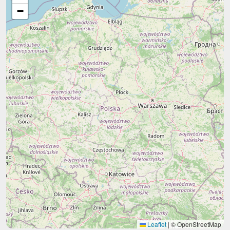
−
Leaflet
|
© OpenStreetMap