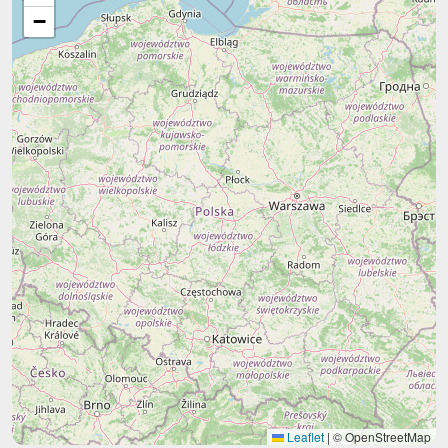
−
Leaflet
|
© OpenStreetMap