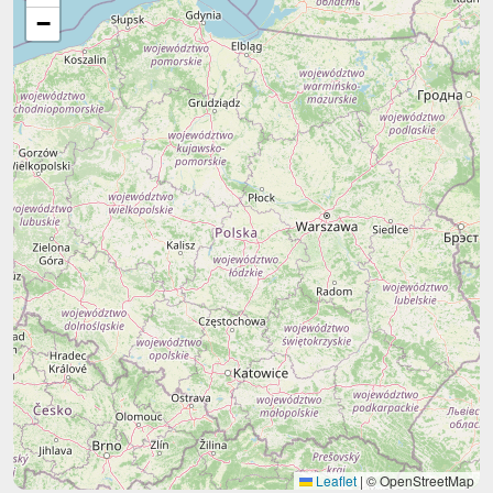
−
Leaflet
|
© OpenStreetMap