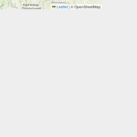
Leaflet
|
© OpenStreetMap