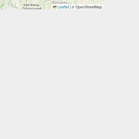
Leaflet
|
© OpenStreetMap