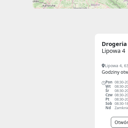
Drogeri
Lipowa 4
Lipowa 4, 6
Godziny otw
Pon
08:30-2
Wt
08:30-2
Śr
08:30-2
Czw
08:30-2
Pt
08:30-2
Sob
08:30-1
Nd
Zamkni
Otwór