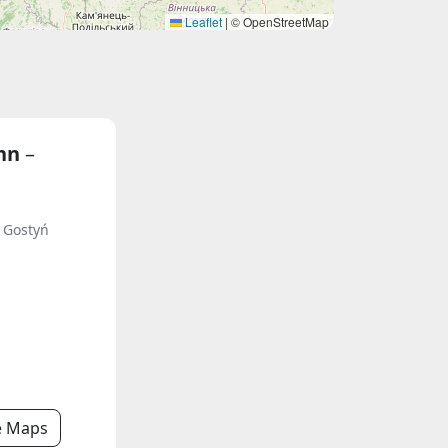
Leaflet
|
© OpenStreetMap
ann
–
 Gostyń
e Maps