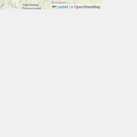
Leaflet
|
© OpenStreetMap