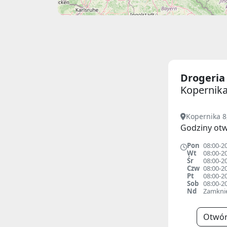
Drogeri
Kopernika
Kopernika 8
Godziny otw
Pon
08:00-2
Wt
08:00-2
Śr
08:00-2
Czw
08:00-2
Pt
08:00-2
Sob
08:00-2
Nd
Zamkni
Otwór