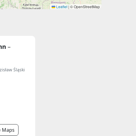
Leaflet
|
© OpenStreetMap
ann
–
isław Śląski
e Maps