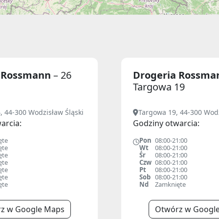
a Rossmann
– 26
Drogeria Rossm
Targowa 19
, 44-300 Wodzisław Śląski
Targowa 19, 44-300 Wodz
arcia:
Godziny otwarcia:
ęte
Pon
08:00-21:00
ęte
Wt
08:00-21:00
ęte
Śr
08:00-21:00
ęte
Czw
08:00-21:00
ęte
Pt
08:00-21:00
ęte
Sob
08:00-21:00
ęte
Nd
Zamknięte
z w Google Maps
Otwórz w Googl